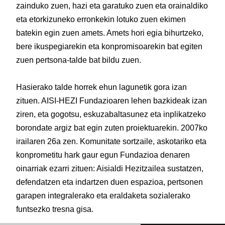
zainduko zuen, hazi eta garatuko zuen eta orainaldiko
eta etorkizuneko erronkekin lotuko zuen ekimen
batekin egin zuen amets. Amets hori egia bihurtzeko,
bere ikuspegiarekin eta konpromisoarekin bat egiten
zuen pertsona-talde bat bildu zuen.
Hasierako talde horrek ehun lagunetik gora izan
zituen. AISI-HEZI Fundazioaren lehen bazkideak izan
ziren, eta gogotsu, eskuzabaltasunez eta inplikatzeko
borondate argiz bat egin zuten proiektuarekin. 2007ko
irailaren 26a zen. Komunitate sortzaile, askotariko eta
konprometitu hark gaur egun Fundazioa denaren
oinarriak ezarri zituen: Aisialdi Hezitzailea sustatzen,
defendatzen eta indartzen duen espazioa, pertsonen
garapen integralerako eta eraldaketa sozialerako
funtsezko tresna gisa.