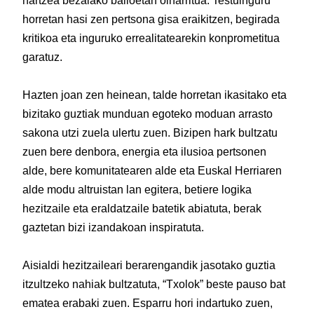
hartzea bezalako balioetan oinarritua. Testuinguru
horretan hasi zen pertsona gisa eraikitzen, begirada
kritikoa eta inguruko errealitatearekin konprometitua
garatuz.
Hazten joan zen heinean, talde horretan ikasitako eta
bizitako guztiak munduan egoteko moduan arrasto
sakona utzi zuela ulertu zuen. Bizipen hark bultzatu
zuen bere denbora, energia eta ilusioa pertsonen
alde, bere komunitatearen alde eta Euskal Herriaren
alde modu altruistan lan egitera, betiere logika
hezitzaile eta eraldatzaile batetik abiatuta, berak
gaztetan bizi izandakoan inspiratuta.
Aisialdi hezitzaileari berarengandik jasotako guztia
itzultzeko nahiak bultzatuta, “Txolok” beste pauso bat
ematea erabaki zuen. Esparru hori indartuko zuen,