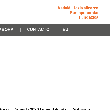
Astialdi Hezitzailearen
Sustapenerako
Fundazioa
ABORA
CONTACTO
EU
 Social y Agenda 2030 Lehendakaritza – Gobierno