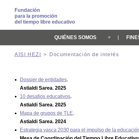
Saltar al contenido
Fundación
para la promoción
del tiempo libre educativo
QUIÉNES SOMOS
FINE
Abrir
el
AISI HEZI
Documentación de interés
menú
Dossier de entidades
.
Astialdi Sarea. 2025
10 desafios educativos
.
Astialdi Sarea. 2025
Mapa de grupos de TLE
.
Astialdi Sarea. 2024
Estrategia vasca 2030 para el impulso de la educación 
Mesa de Coordinación del Tiempo Libre Educativo 