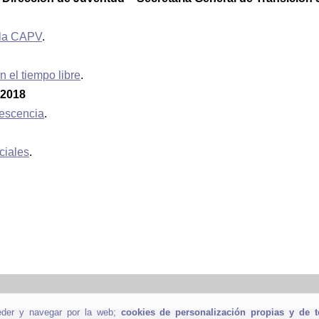
n la CAPV
.
 el tiempo libre
.
 2018
lescencia
.
ciales
.
eder y navegar por la web;
cookies de personalización propias y de t